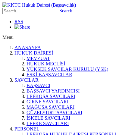
Search
RSS
Menu
ANASAYFA
HUKUK DAİRESİ
MEVZUAT
HUKUK MECLİSİ
YÜKSEK SAVCILAR KURULU (YSK)
ESKİ BAŞSAVCILAR
SAVCILAR
BAŞSAVCI
BAŞSAVCI YARDIMCISI
LEFKOŞA SAVCILARI
GİRNE SAVCILARI
MAĞUSA SAVCILARI
GÜZELYURT SAVCILARI
İSKELE SAVCILARI
LEFKE SAVCILARI
PERSONEL
LEFKOŞA HUKUK DAİRESİ PERSONELİ