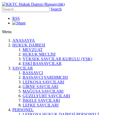
Search
RSS
Menu
ANASAYFA
HUKUK DAİRESİ
MEVZUAT
HUKUK MECLİSİ
YÜKSEK SAVCILAR KURULU (YSK)
ESKİ BAŞSAVCILAR
SAVCILAR
BAŞSAVCI
BAŞSAVCI YARDIMCISI
LEFKOŞA SAVCILARI
GİRNE SAVCILARI
MAĞUSA SAVCILARI
GÜZELYURT SAVCILARI
İSKELE SAVCILARI
LEFKE SAVCILARI
PERSONEL
LEFKOŞA HUKUK DAİRESİ PERSONELİ