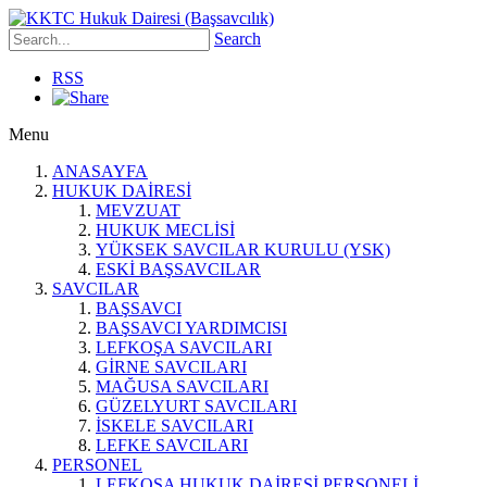
Search
RSS
Menu
ANASAYFA
HUKUK DAİRESİ
MEVZUAT
HUKUK MECLİSİ
YÜKSEK SAVCILAR KURULU (YSK)
ESKİ BAŞSAVCILAR
SAVCILAR
BAŞSAVCI
BAŞSAVCI YARDIMCISI
LEFKOŞA SAVCILARI
GİRNE SAVCILARI
MAĞUSA SAVCILARI
GÜZELYURT SAVCILARI
İSKELE SAVCILARI
LEFKE SAVCILARI
PERSONEL
LEFKOŞA HUKUK DAİRESİ PERSONELİ