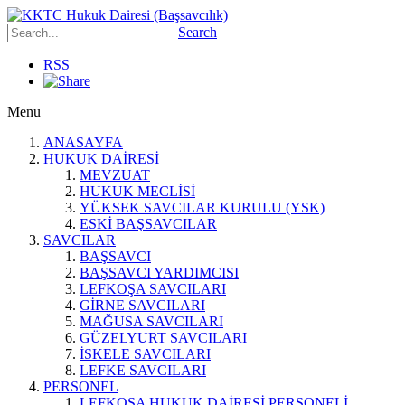
Search
RSS
Menu
ANASAYFA
HUKUK DAİRESİ
MEVZUAT
HUKUK MECLİSİ
YÜKSEK SAVCILAR KURULU (YSK)
ESKİ BAŞSAVCILAR
SAVCILAR
BAŞSAVCI
BAŞSAVCI YARDIMCISI
LEFKOŞA SAVCILARI
GİRNE SAVCILARI
MAĞUSA SAVCILARI
GÜZELYURT SAVCILARI
İSKELE SAVCILARI
LEFKE SAVCILARI
PERSONEL
LEFKOŞA HUKUK DAİRESİ PERSONELİ