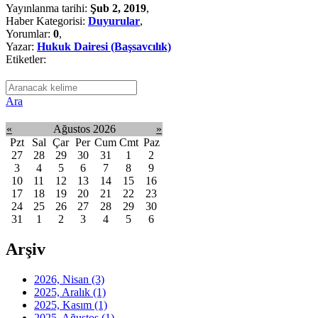
Yayınlanma tarihi:
Şub 2, 2019
,
Haber Kategorisi:
Duyurular
,
Yorumlar:
0
,
Yazar:
Hukuk Dairesi (Başsavcılık)
Etiketler:
Ara
«
Ağustos 2026
»
Pzt
Sal
Çar
Per
Cum
Cmt
Paz
27
28
29
30
31
1
2
3
4
5
6
7
8
9
10
11
12
13
14
15
16
17
18
19
20
21
22
23
24
25
26
27
28
29
30
31
1
2
3
4
5
6
Arşiv
2026, Nisan
(3)
2025, Aralık
(1)
2025, Kasım
(1)
2025, Ağustos
(1)