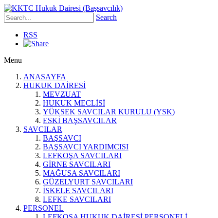
Search
RSS
Menu
ANASAYFA
HUKUK DAİRESİ
MEVZUAT
HUKUK MECLİSİ
YÜKSEK SAVCILAR KURULU (YSK)
ESKİ BAŞSAVCILAR
SAVCILAR
BAŞSAVCI
BAŞSAVCI YARDIMCISI
LEFKOŞA SAVCILARI
GİRNE SAVCILARI
MAĞUSA SAVCILARI
GÜZELYURT SAVCILARI
İSKELE SAVCILARI
LEFKE SAVCILARI
PERSONEL
LEFKOŞA HUKUK DAİRESİ PERSONELİ