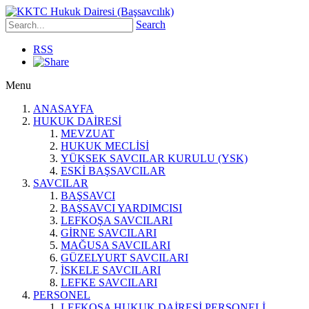
Search
RSS
Menu
ANASAYFA
HUKUK DAİRESİ
MEVZUAT
HUKUK MECLİSİ
YÜKSEK SAVCILAR KURULU (YSK)
ESKİ BAŞSAVCILAR
SAVCILAR
BAŞSAVCI
BAŞSAVCI YARDIMCISI
LEFKOŞA SAVCILARI
GİRNE SAVCILARI
MAĞUSA SAVCILARI
GÜZELYURT SAVCILARI
İSKELE SAVCILARI
LEFKE SAVCILARI
PERSONEL
LEFKOŞA HUKUK DAİRESİ PERSONELİ