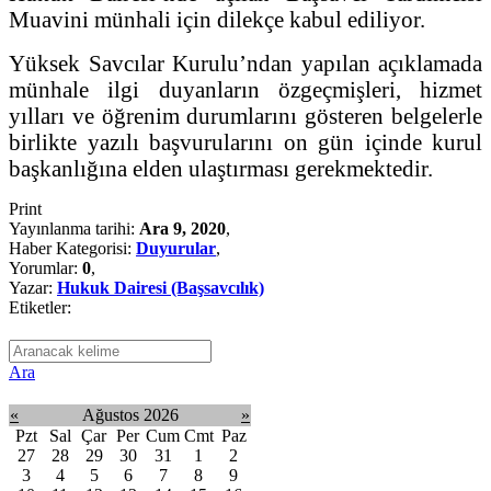
Muavini münhali için dilekçe kabul ediliyor.
Yüksek Savcılar Kurulu’ndan yapılan açıklamada
münhale ilgi duyanların özgeçmişleri, hizmet
yılları ve öğrenim durumlarını gösteren belgelerle
birlikte yazılı başvurularını on gün içinde kurul
başkanlığına elden ulaştırması gerekmektedir.
Print
Yayınlanma tarihi:
Ara 9, 2020
,
Haber Kategorisi:
Duyurular
,
Yorumlar:
0
,
Yazar:
Hukuk Dairesi (Başsavcılık)
Etiketler:
Ara
«
Ağustos 2026
»
Pzt
Sal
Çar
Per
Cum
Cmt
Paz
27
28
29
30
31
1
2
3
4
5
6
7
8
9