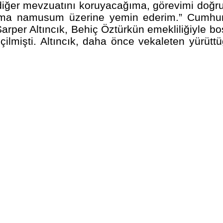
diğer mevzuatını koruyacağıma, görevimi doğrul
ma namusum üzerine yemin ederim.” Cumhurb
. Sarper Altıncık, Behiç Öztürkün emekliliğiyl
eçilmişti. Altıncık, daha önce vekaleten yürü