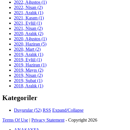
2022, Ağustos
(1)
2022, Nisan
(2)
2021, Aralık
(1)
2021, Kasım
(1)
2021, Eylül
(1)
2021, Nisan
(2)
2020, Aralık
(2)
2020, Ağustos
(1)
2020, Haziran
(5)
2020, Mart
(2)
2019, Aralık
(1)
2019, Eylül
(1)
2019, Haziran
(1)
2019, Mayıs
(2)
2019, Nisan
(2)
2019, Şubat
(1)
2018, Aralık
(1)
Kategoriler
Duyurular
(52)
RSS
Expand/Collapse
Terms Of Use
|
Privacy Statement
-
Copyright 2026
ANASAYFA