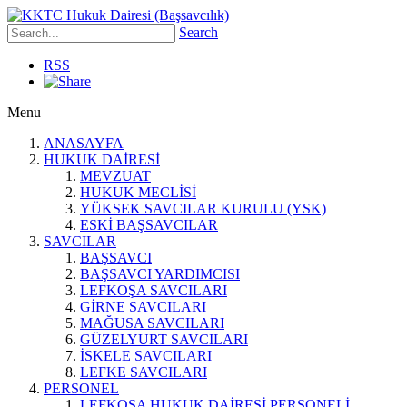
Search
RSS
Menu
ANASAYFA
HUKUK DAİRESİ
MEVZUAT
HUKUK MECLİSİ
YÜKSEK SAVCILAR KURULU (YSK)
ESKİ BAŞSAVCILAR
SAVCILAR
BAŞSAVCI
BAŞSAVCI YARDIMCISI
LEFKOŞA SAVCILARI
GİRNE SAVCILARI
MAĞUSA SAVCILARI
GÜZELYURT SAVCILARI
İSKELE SAVCILARI
LEFKE SAVCILARI
PERSONEL
LEFKOŞA HUKUK DAİRESİ PERSONELİ