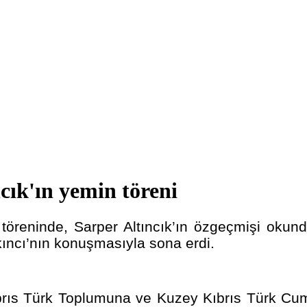
ncık'ın yemin töreni
öreninde, Sarper Altıncık’ın özgeçmişi okundu
ıncı’nın konuşmasıyla sona erdi.
brıs Türk Toplumuna ve Kuzey Kıbrıs Türk Cum