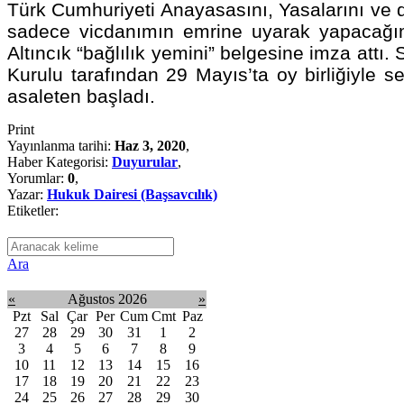
Türk Cumhuriyeti Anayasasını, Yasalarını ve 
sadece vicdanımın emrine uyarak yapacağı
Altıncık “bağlılık yemini” belgesine imza attı
Kurulu tarafından 29 Mayıs’ta oy birliğiyle s
asaleten başladı.
Print
Yayınlanma tarihi:
Haz 3, 2020
,
Haber Kategorisi:
Duyurular
,
Yorumlar:
0
,
Yazar:
Hukuk Dairesi (Başsavcılık)
Etiketler:
Ara
«
Ağustos 2026
»
Pzt
Sal
Çar
Per
Cum
Cmt
Paz
27
28
29
30
31
1
2
3
4
5
6
7
8
9
10
11
12
13
14
15
16
17
18
19
20
21
22
23
24
25
26
27
28
29
30