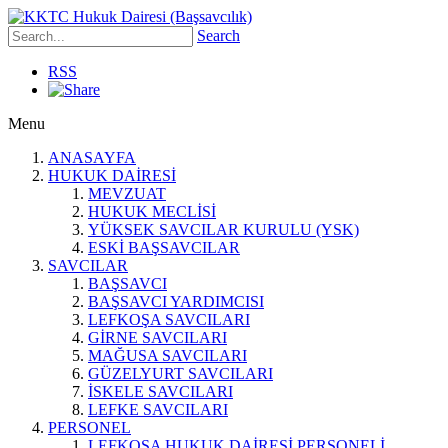
Search
RSS
Menu
ANASAYFA
HUKUK DAİRESİ
MEVZUAT
HUKUK MECLİSİ
YÜKSEK SAVCILAR KURULU (YSK)
ESKİ BAŞSAVCILAR
SAVCILAR
BAŞSAVCI
BAŞSAVCI YARDIMCISI
LEFKOŞA SAVCILARI
GİRNE SAVCILARI
MAĞUSA SAVCILARI
GÜZELYURT SAVCILARI
İSKELE SAVCILARI
LEFKE SAVCILARI
PERSONEL
LEFKOŞA HUKUK DAİRESİ PERSONELİ